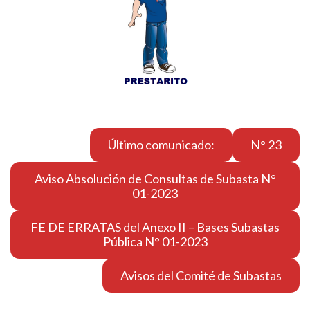
….
Último comunicado:
N°
23
Aviso Absolución de Consultas de Subasta N°
01-2023
FE DE ERRATAS del Anexo II – Bases Subastas
Pública N° 01-2023
Avisos del Comité de Subastas