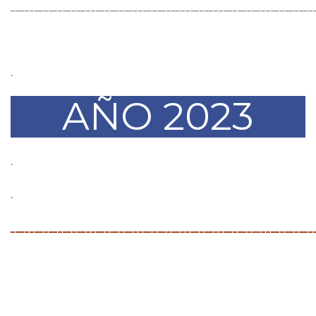
________________________________________________________________
.
.
AÑO 2023
.
.
________________________________________________________________