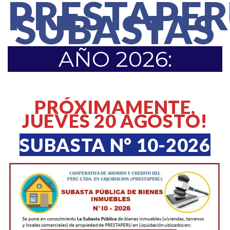
PRESTAPE
SUBASTAS
AÑO 2026:
PRÓXIMAMENTE,
JUEVES 20 AGOSTO!
SUBASTA N° 10-2026